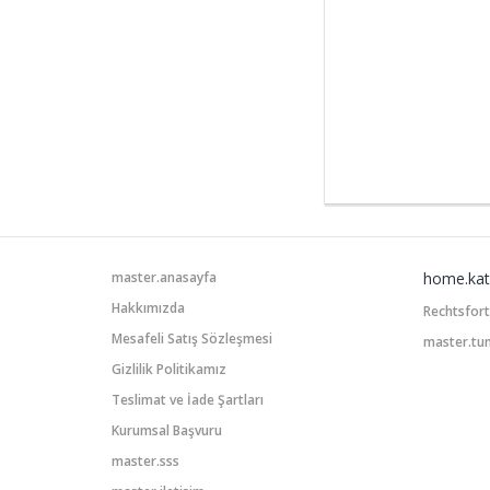
master.anasayfa
home.kat
Hakkımızda
Rechtsfor
Mesafeli Satış Sözleşmesi
master.tu
Gizlilik Politikamız
Teslimat ve İade Şartları
Kurumsal Başvuru
master.sss