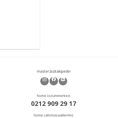
master.bizitakipedin
home.cozummerkezi
0212 909 29 17
home.calismasaatlerimiz