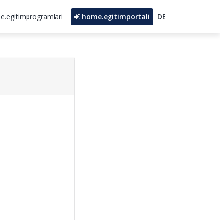
.egitimprogramlari
home.egitimportali
DE