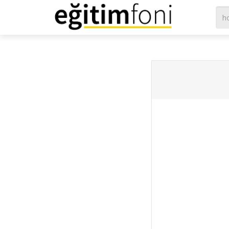
Sayfaya giderken hata oldu, alÄ±nan hata: Input string was not in 