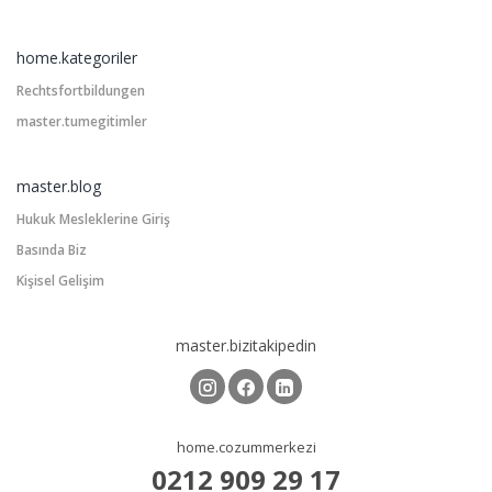
home.kategoriler
Rechtsfortbildungen
master.tumegitimler
master.blog
Hukuk Mesleklerine Giriş
Basında Biz
Kişisel Gelişim
master.bizitakipedin
home.cozummerkezi
0212 909 29 17