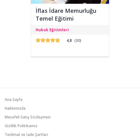
İflas İdare Memurluğu
Temel Eğitimi
Eğitim Foni Eğitim Merkezi, iflas hukuku
Hukuk Eğitimleri
alanında uzmanlaşmak isteyen
profesyonellere yönelik İflas İdare
4,8
(30)
Memurluğu Temel Eğitimi programını
sunmaktadır. Bu eğitim, iflas
süreçlerinde yetkinlik kazanmak
isteyen bireyler için kapsamlı bir içerik
sunar.
Ana Sayfa
Hakkımızda
Mesafeli Satış Sözleşmesi
Gizlilik Politikamız
Teslimat ve İade Şartları