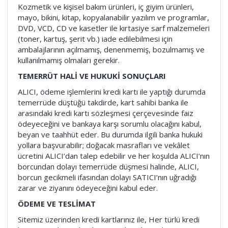
Kozmetik ve kişisel bakım ürünleri, iç giyim ürünleri,
mayo, bikini, kitap, kopyalanabilir yazılım ve programlar,
DVD, VCD, CD ve kasetler ile kırtasiye sarf malzemeleri
(toner, kartuş, şerit vb.) iade edilebilmesi için
ambalajlarının açılmamış, denenmemiş, bozulmamış ve
kullanılmamış olmaları gerekir.
TEMERRÜT HALİ VE HUKUKİ SONUÇLARI
ALICI, ödeme işlemlerini kredi kartı ile yaptığı durumda
temerrüde düştüğü takdirde, kart sahibi banka ile
arasındaki kredi kartı sözleşmesi çerçevesinde faiz
ödeyeceğini ve bankaya karşı sorumlu olacağını kabul,
beyan ve taahhüt eder. Bu durumda ilgili banka hukuki
yollara başvurabilir; doğacak masrafları ve vekâlet
ücretini ALICI’dan talep edebilir ve her koşulda ALICI’nın
borcundan dolayı temerrüde düşmesi halinde, ALICI,
borcun gecikmeli ifasından dolayı SATICI’nın uğradığı
zarar ve ziyanını ödeyeceğini kabul eder.
ÖDEME VE TESLİMAT
Sitemiz üzerinden kredi kartlarınız ile, Her türlü kredi