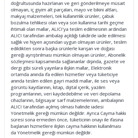
doğrultusunda hazırlanan ve geri gönderilmeye müsait
olmayan, iç giyim alt parçaları, mayo ve bikini altları,
makyaj malzemeleri, tek kullanımlık ürünler, çabuk
bozulma tehlikesi olan veya son kullanma tarihi geçme
ihtimali olan mallar, ALICI’ya teslim edilmesinin ardından
ALICI tarafından ambalajı açıldığı takdirde iade edilmesi
sağlık ve hijyen açısından uygun olmayan ürünler, teslim
edildikten sonra başka ürünlerle karışan ve doğası
gereği ayrıştırılması mümkün olmayan ürünler, Abonelik
sözleşmesi kapsamında sağlananlar dışında, gazete ve
dergi gibi süreli yayınlara ilişkin mallar, Elektronik
ortamda anında ifa edilen hizmetler veya tüketiciye
anında teslim edilen gayri maddi mallar, ile ses veya
görüntü kayıtlarının, kitap, dijital içerik, yazılım
programlarının, veri kaydedebilme ve veri depolama
cihazlarının, bilgisayar sarf malzemelerinin, ambalajının
ALICI tarafından açılmış olması halinde iadesi
Yönetmelik gereği mümkün değildir. Ayrıca Cayma hakkı
süresi sona ermeden önce, tüketicinin onayı ile ifasına
başlanan hizmetlere ilişkin cayma hakkının kullanılması
da Yönetmelik gereği mümkün değildir.