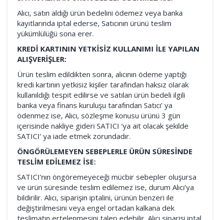
Alıcı, satın aldığı ürün bedelini ödemez veya banka
kayıtlarında iptal ederse, Satıcının ürünü teslim
yükümlülüğü sona erer.
KREDİ KARTININ YETKİSİZ KULLANIMI İLE YAPILAN
ALIŞVERİŞLER:
Ürün teslim edildikten sonra, alıcının ödeme yaptığı
kredi kartının yetkisiz kişiler tarafından haksız olarak
kullanıldığı tespit edilirse ve satılan ürün bedeli ilgili
banka veya finans kuruluşu tarafından Satıcı’ ya
ödenmez ise, Alıcı, sözleşme konusu ürünü 3 gün
içerisinde nakliye gideri SATICI ‘ya ait olacak şekilde
SATICI’ ya iade etmek zorundadır.
ÖNGÖRÜLEMEYEN SEBEPLERLE ÜRÜN SÜRESİNDE
TESLİM EDİLEMEZ İSE:
SATICI’nın öngöremeyeceği mücbir sebepler oluşursa
ve ürün süresinde teslim edilemez ise, durum Alıcı’ya
bildirilir. Alıcı, siparişin iptalini, ürünün benzeri ile
değiştirilmesini veya engel ortadan kalkana dek
teslimatın ertelenmesini talep edebilir. Alıcı siparişi iptal