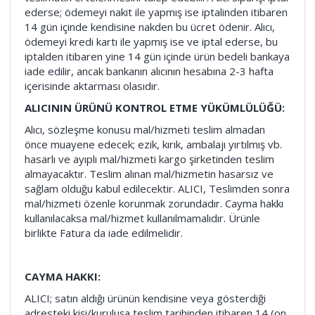
ederse; ödemeyi nakit ile yapmış ise iptalinden itibaren
14 gün içinde kendisine nakden bu ücret ödenir. Alıcı,
ödemeyi kredi kartı ile yapmış ise ve iptal ederse, bu
iptalden itibaren yine 14 gün içinde ürün bedeli bankaya
iade edilir, ancak bankanın alıcının hesabına 2-3 hafta
içerisinde aktarması olasıdır.
ALICININ ÜRÜNÜ KONTROL ETME YÜKÜMLÜLÜĞÜ:
Alıcı, sözleşme konusu mal/hizmeti teslim almadan
önce muayene edecek; ezik, kırık, ambalajı yırtılmış vb.
hasarlı ve ayıplı mal/hizmeti kargo şirketinden teslim
almayacaktır. Teslim alınan mal/hizmetin hasarsız ve
sağlam olduğu kabul edilecektir. ALICI, Teslimden sonra
mal/hizmeti özenle korunmak zorundadır. Cayma hakkı
kullanılacaksa mal/hizmet kullanılmamalıdır. Ürünle
birlikte Fatura da iade edilmelidir.
CAYMA HAKKI:
ALICI; satın aldığı ürünün kendisine veya gösterdiği
adresteki kişi/kuruluşa teslim tarihinden itibaren 14 (on