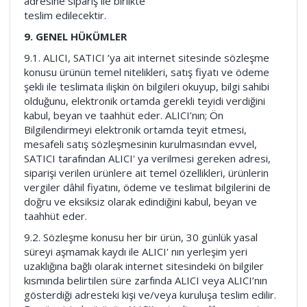
adresine sipariş ile birlikte
teslim edilecektir.
9. GENEL HÜKÜMLER
9.1. ALICI, SATICI ’ya ait internet sitesinde sözleşme
konusu ürünün temel nitelikleri, satış fiyatı ve ödeme
şekli ile teslimata ilişkin ön bilgileri okuyup, bilgi sahibi
olduğunu, elektronik ortamda gerekli teyidi verdiğini
kabul, beyan ve taahhüt eder. ALICI’nın; Ön
Bilgilendirmeyi elektronik ortamda teyit etmesi,
mesafeli satış sözleşmesinin kurulmasından evvel,
SATICI tarafından ALICI' ya verilmesi gereken adresi,
siparişi verilen ürünlere ait temel özellikleri, ürünlerin
vergiler dâhil fiyatını, ödeme ve teslimat bilgilerini de
doğru ve eksiksiz olarak edindiğini kabul, beyan ve
taahhüt eder.
9.2. Sözleşme konusu her bir ürün, 30 günlük yasal
süreyi aşmamak kaydı ile ALICI' nın yerleşim yeri
uzaklığına bağlı olarak internet sitesindeki ön bilgiler
kısmında belirtilen süre zarfında ALICI veya ALICI’nın
gösterdiği adresteki kişi ve/veya kuruluşa teslim edilir.