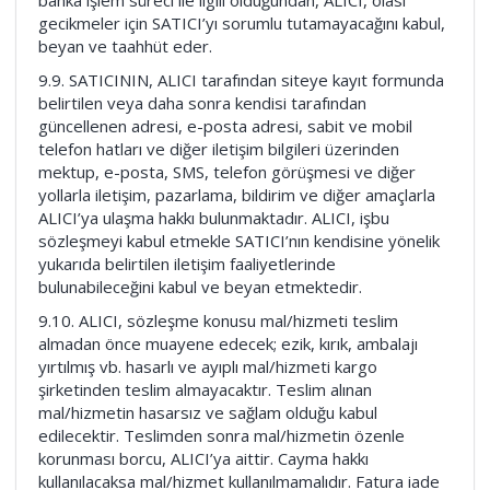
banka işlem süreci ile ilgili olduğundan, ALICI, olası
gecikmeler için SATICI’yı sorumlu tutamayacağını kabul,
beyan ve taahhüt eder.
9.9. SATICININ, ALICI tarafından siteye kayıt formunda
belirtilen veya daha sonra kendisi tarafından
güncellenen adresi, e-posta adresi, sabit ve mobil
telefon hatları ve diğer iletişim bilgileri üzerinden
mektup, e-posta, SMS, telefon görüşmesi ve diğer
yollarla iletişim, pazarlama, bildirim ve diğer amaçlarla
ALICI’ya ulaşma hakkı bulunmaktadır. ALICI, işbu
sözleşmeyi kabul etmekle SATICI’nın kendisine yönelik
yukarıda belirtilen iletişim faaliyetlerinde
bulunabileceğini kabul ve beyan etmektedir.
9.10. ALICI, sözleşme konusu mal/hizmeti teslim
almadan önce muayene edecek; ezik, kırık, ambalajı
yırtılmış vb. hasarlı ve ayıplı mal/hizmeti kargo
şirketinden teslim almayacaktır. Teslim alınan
mal/hizmetin hasarsız ve sağlam olduğu kabul
edilecektir. Teslimden sonra mal/hizmetin özenle
korunması borcu, ALICI’ya aittir. Cayma hakkı
kullanılacaksa mal/hizmet kullanılmamalıdır. Fatura iade