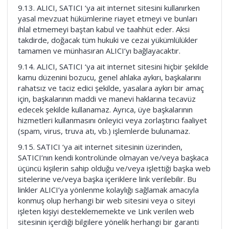
9.13. ALICI, SATICI ‘ya ait internet sitesini kullanırken
yasal mevzuat hükümlerine riayet etmeyi ve bunları
ihlal etmemeyi baştan kabul ve taahhüt eder. Aksi
takdirde, doğacak tüm hukuki ve cezai yükümlülükler
tamamen ve münhasıran ALICI’yı bağlayacaktır.
9.14. ALICI, SATICI ‘ya ait internet sitesini hiçbir şekilde
kamu düzenini bozucu, genel ahlaka aykırı, başkalarını
rahatsız ve taciz edici şekilde, yasalara aykırı bir amaç
için, başkalarının maddi ve manevi haklarına tecavüz
edecek şekilde kullanamaz. Ayrıca, üye başkalarının
hizmetleri kullanmasını önleyici veya zorlaştırıcı faaliyet
(spam, virus, truva atı, vb.) işlemlerde bulunamaz.
9.15. SATICI ‘ya ait internet sitesinin üzerinden,
SATICI’nın kendi kontrolünde olmayan ve/veya başkaca
üçüncü kişilerin sahip olduğu ve/veya işlettiği başka web
sitelerine ve/veya başka içeriklere link verilebilir. Bu
linkler ALICI’ya yönlenme kolaylığı sağlamak amacıyla
konmuş olup herhangi bir web sitesini veya o siteyi
işleten kişiyi desteklememekte ve Link verilen web
sitesinin içerdiği bilgilere yönelik herhangi bir garanti