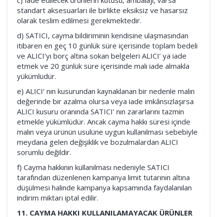
c) İade edilecek ürünlerin kutusu, ambalajı, varsa
standart aksesuarları ile birlikte eksiksiz ve hasarsız
olarak teslim edilmesi gerekmektedir.
d) SATICI, cayma bildiriminin kendisine ulaşmasından
itibaren en geç 10 günlük süre içerisinde toplam bedeli
ve ALICI’yı borç altına sokan belgeleri ALICI’ ya iade
etmek ve 20 günlük süre içerisinde malı iade almakla
yükümlüdür.
e) ALICI’ nın kusurundan kaynaklanan bir nedenle malın
değerinde bir azalma olursa veya iade imkânsızlaşırsa
ALICI kusuru oranında SATICI’ nın zararlarını tazmin
etmekle yükümlüdür. Ancak cayma hakkı süresi içinde
malın veya ürünün usulüne uygun kullanılması sebebiyle
meydana gelen değişiklik ve bozulmalardan ALICI
sorumlu değildir.
f) Cayma hakkının kullanılması nedeniyle SATICI
tarafından düzenlenen kampanya limit tutarının altına
düşülmesi halinde kampanya kapsamında faydalanılan
indirim miktarı iptal edilir.
11. CAYMA HAKKI KULLANILAMAYACAK ÜRÜNLER