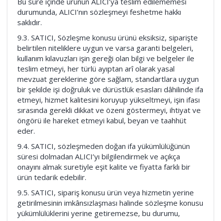
Bu süre içinde ürünün ALICI’ya teslim edilememesi
durumunda, ALICI’nın sözleşmeyi feshetme hakkı
saklıdır.
9.3. SATICI, Sözleşme konusu ürünü eksiksiz, siparişte
belirtilen niteliklere uygun ve varsa garanti belgeleri,
kullanım kılavuzları işin gereği olan bilgi ve belgeler ile
teslim etmeyi, her türlü ayıptan arî olarak yasal
mevzuat gereklerine göre sağlam, standartlara uygun
bir şekilde işi doğruluk ve dürüstlük esasları dâhilinde ifa
etmeyi, hizmet kalitesini koruyup yükseltmeyi, işin ifası
sırasında gerekli dikkat ve özeni göstermeyi, ihtiyat ve
öngörü ile hareket etmeyi kabul, beyan ve taahhüt
eder.
9.4. SATICI, sözleşmeden doğan ifa yükümlülüğünün
süresi dolmadan ALICI’yı bilgilendirmek ve açıkça
onayını almak suretiyle eşit kalite ve fiyatta farklı bir
ürün tedarik edebilir.
9.5. SATICI, sipariş konusu ürün veya hizmetin yerine
getirilmesinin imkânsızlaşması halinde sözleşme konusu
yükümlülüklerini yerine getiremezse, bu durumu,