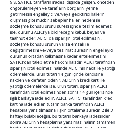
9.8. SATICI, tarafların iradesi dışında gelişen, önceden
öngörülemeyen ve tarafların borçlarını yerine
getirmesini engelleyici ve/veya geciktirici hallerin
oluşması gibi mücbir sebepler halleri nedeni ile
sözleşme konusu ürünü süresi içinde teslim edemez
ise, durumu ALICI'ya bildireceğini kabul, beyan ve
taahhüt eder. ALICI da siparişin iptal edilmesini,
sözleşme konusu ürünün varsa emsali ile
değiştirilmesini ve/veya teslimat süresinin engelleyici
durumun ortadan kalkmasına kadar ertelenmesini
SATICI’dan talep etme hakkını haizdir. ALICI tarafından
siparişin iptal edilmesi halinde ALICI’nın nakit ile yaptığı
ödemelerde, ürün tutarı 14 gün içinde kendisine
nakden ve defaten ödenir. ALICI’nın kredi kartı ile
yaptığı ödemelerde ise, ürün tutarı, siparişin ALICI
tarafından iptal edilmesinden sonra 14 gün içerisinde
ilgili bankaya iade edilir. ALICI, SATICI tarafından kredi
kartına iade edilen tutarın banka tarafından ALICI
hesabına yansıtılmasına ilişkin ortalama sürecin 2 ile 3
haftayı bulabileceğini, bu tutarın bankaya iadesinden
sonra ALICI’nın hesaplarına yansıması halinin tamamen