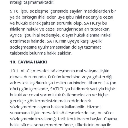
niteliği taşımamaktadır.
9.16. İşbu sözleşme içerisinde sayılan maddelerden bir
ya da birkaçını ihlal eden üye işbu ihlal nedeniyle cezai
ve hukuki olarak şahsen sorumlu olup, SATICI’yı bu
ihlallerin hukuki ve cezai sonuçlarından ari tutacaktır.
Ayrıca; işbu ihlal nedeniyle, olayın hukuk alanına intikal
ettirilmesi halinde, SATICI’nın üyeye karşı üyelik
sözleşmesine uyulmamasından dolayı tazminat
talebinde bulunma hakkı saklıdır.
10. CAYMA HAKKI
10.1. ALICI; mesafeli sözleşmenin mal satışına ilişkin
olması durumunda, ürünün kendisine veya gösterdiği
adresteki kişi/kuruluşa teslim tarihinden itibaren 14 (on
dört) gün içerisinde, SATICI ‘ya bildirmek şartıyla hiçbir
hukuki ve cezai sorumluluk üstlenmeksizin ve hiçbir
gerekçe göstermeksizin malı reddederek
sözleşmeden cayma hakkını kullanabilir. Hizmet
sunumuna ilişkin mesafeli sözleşmelerde ise, bu süre
sözleşmenin imzalandığı tarihten itibaren başlar. Cayma
hakkı süresi sona ermeden önce, tüketicinin onayı ile