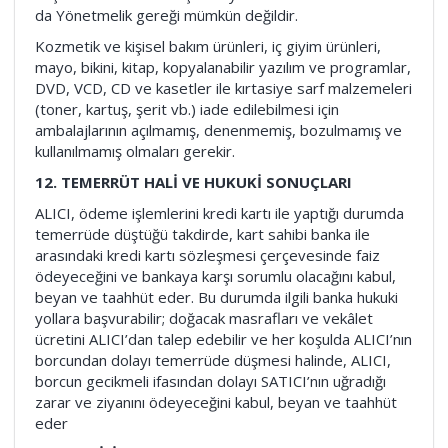
da Yönetmelik gereği mümkün değildir.
Kozmetik ve kişisel bakım ürünleri, iç giyim ürünleri,
mayo, bikini, kitap, kopyalanabilir yazılım ve programlar,
DVD, VCD, CD ve kasetler ile kırtasiye sarf malzemeleri
(toner, kartuş, şerit vb.) iade edilebilmesi için
ambalajlarının açılmamış, denenmemiş, bozulmamış ve
kullanılmamış olmaları gerekir.
12. TEMERRÜT HALİ VE HUKUKİ SONUÇLARI
ALICI, ödeme işlemlerini kredi kartı ile yaptığı durumda
temerrüde düştüğü takdirde, kart sahibi banka ile
arasındaki kredi kartı sözleşmesi çerçevesinde faiz
ödeyeceğini ve bankaya karşı sorumlu olacağını kabul,
beyan ve taahhüt eder. Bu durumda ilgili banka hukuki
yollara başvurabilir; doğacak masrafları ve vekâlet
ücretini ALICI’dan talep edebilir ve her koşulda ALICI’nın
borcundan dolayı temerrüde düşmesi halinde, ALICI,
borcun gecikmeli ifasından dolayı SATICI’nın uğradığı
zarar ve ziyanını ödeyeceğini kabul, beyan ve taahhüt
eder