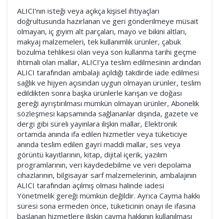
ALICI’nın isteği veya açıkça kişisel ihtiyaçları
doğrultusunda hazırlanan ve geri gönderilmeye müsait
olmayan, iç giyim alt parçaları, mayo ve bikini altları,
makyaj malzemeleri, tek kullanımlık ürünler, çabuk
bozulma tehlikesi olan veya son kullanma tarihi geçme
ihtimali olan mallar, ALICI’ya teslim edilmesinin ardından
ALICI tarafından ambalajı açıldığı takdirde iade edilmesi
sağlık ve hijyen açısından uygun olmayan ürünler, teslim
edildikten sonra başka ürünlerle karışan ve doğası
gereği ayrıştırılması mümkün olmayan ürünler, Abonelik
sözleşmesi kapsamında sağlananlar dışında, gazete ve
dergi gibi süreli yayınlara ilişkin mallar, Elektronik
ortamda anında ifa edilen hizmetler veya tüketiciye
anında teslim edilen gayri maddi mallar, ses veya
görüntü kayıtlarının, kitap, dijital içerik, yazılım
programlarının, veri kaydedebilme ve veri depolama
cihazlarının, bilgisayar sarf malzemelerinin, ambalajının
ALICI tarafından açılmış olması halinde iadesi
Yönetmelik gereği mümkün değildir. Ayrıca Cayma hakkı
süresi sona ermeden önce, tüketicinin onayı ile ifasına
başlanan hizmetlere ilişkin cayma hakkının kullanılması