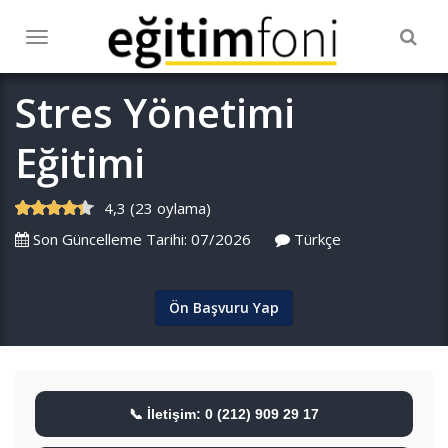
Togg
Toggle
navig
navigation
Stres Yönetimi
Eğitimi
4,3 (23 oylama)
Son Güncelleme Tarihi: 07/2026
Türkçe
Ön Başvuru Yap
📞 İletişim: 0 (212) 909 29 17